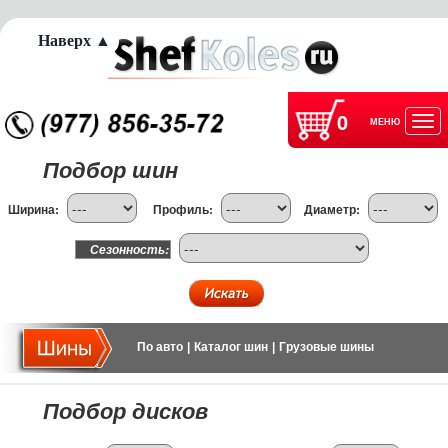
Наверх ▲
0
МЕНЮ
Отк
Подбор шин
нав
Ширина:
Профиль:
Диаметр:
Сезонность:
По авто
|
Каталог шин
|
Грузовые шины
Подбор дисков