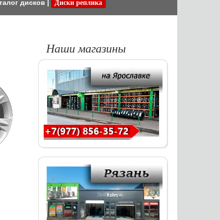
талог дисков
|
Диски реплика
Наши магазины