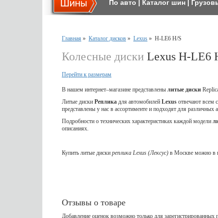
По авто
|
Каталог шин
|
Грузов
Главная
»
Каталог дисков
»
Lexus
»
H-LE6 H/S
Колесные диски
Lexus H-LE6 
Перейти к размерам
В нашем интернет–магазине представлены
литые диски
Replic
Литые диски
Реплика
для
автомобилей
Lexus
отвечают всем 
представлены у нас в ассортименте и подходят для различных 
Подробности о технических характеристиках каждой модели
л
описаниях.
Купить литые диски
реплика Lexus (Лексус)
в Москве можно в н
Отзывы о товаре
Добавление оценок возможно только для зарегистрированных п