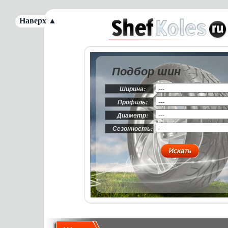
Наверх ▲
Подбор шин
Ширина:
Профиль:
Диаметр:
Сезонность: