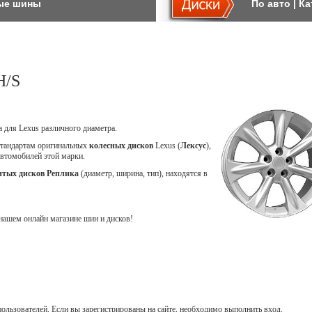
ые шины
По авто
|
Ка
H/S
a для Lexus различного диаметра.
стандартам оригинальных
колесных дисков
Lexus (
Лексус
),
автомобилей этой марки.
итых дисков Реплика
(диаметр, ширина, тип), находятся в
ашем онлайн магазине шин и дисков!
ользователей. Если вы зарегистрированы на сайте, необходимо выполнить вход.