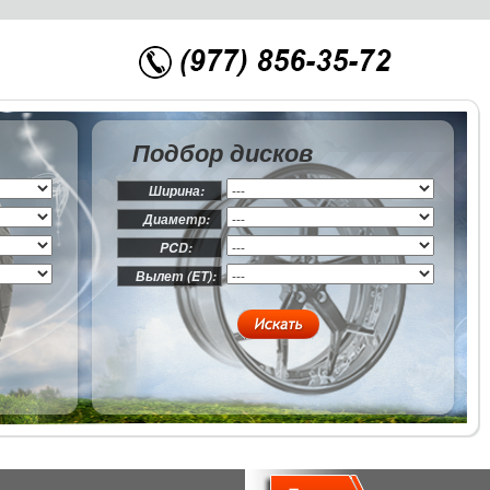
Подбор дисков
Ширина:
Диаметр:
PCD:
Вылет (ET):