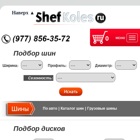
Наверх ▲
0
МЕНЮ
Отк
Подбор шин
нав
Ширина:
Профиль:
Диаметр:
Сезонность:
По авто
|
Каталог шин
|
Грузовые шины
Подбор дисков