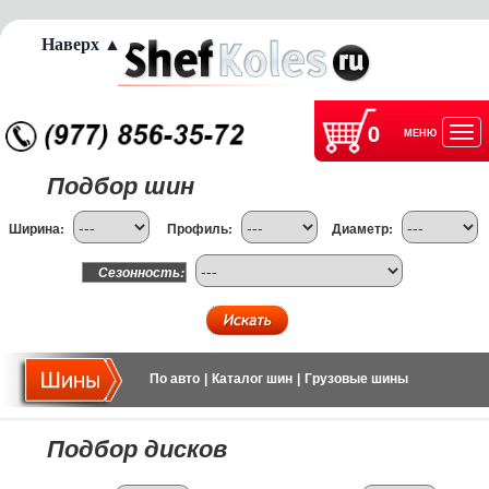
Наверх ▲
0
МЕНЮ
Отк
Подбор шин
нав
Ширина:
Профиль:
Диаметр:
Сезонность:
По авто
|
Каталог шин
|
Грузовые шины
Подбор дисков