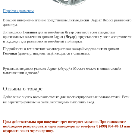
Перейти к размерам
В нашем интернет–магазине представлены
литые
диски Jaguar
Replica различного
диаметра.
Литые диски
Реплика
для
автомобилей Ягуар
отвечают всем стандартам
оригинальных
колесных дисков
Jaguar (
Ягуар
), представлены у нас в ассортименте
и подходят для различных автомобилей этой марки.
Подробности о технических характеристиках каждой модели
литых дисков
Реплика
(диаметр, ширина, тип), находятся в описаниях.
Купить литые диски
реплика Jaguar (Ягуар)
в Москве можно в нашем онлайн
магазине шин и дисков!
Отзывы о товаре
Добавление оценок возможно только для зарегистрированных пользователей. Если
вы зарегистрированы на сайте, необходимо выполнить вход.
Цена действительна при покупке через интернет-магазин. При самовывозе
необходимо резервировать через менеджера по телефону 8 (499) 964-48-13 или
оформить заказ через корзину.