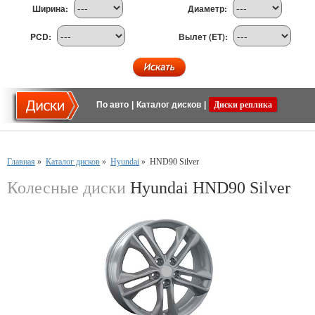
Ширина:
Диаметр:
PCD:
Вылет (ET):
По авто
|
Каталог дисков
|
Диски реплика
Главная
»
Каталог дисков
»
Hyundai
»
HND90 Silver
Колесные диски
Hyundai HND90 Silver