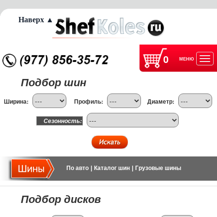
Наверх ▲
0
МЕНЮ
Отк
Подбор шин
нав
Ширина:
Профиль:
Диаметр:
Сезонность:
По авто
|
Каталог шин
|
Грузовые шины
Подбор дисков