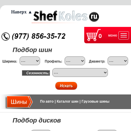
Наверх ▲
0
МЕНЮ
Отк
Подбор шин
нав
Ширина:
Профиль:
Диаметр:
Сезонность:
По авто
|
Каталог шин
|
Грузовые шины
Подбор дисков