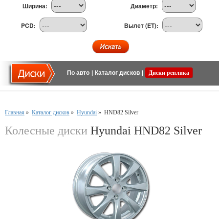
Ширина:
Диаметр:
PCD:
Вылет (ET):
По авто
|
Каталог дисков
|
Диски реплика
Главная
»
Каталог дисков
»
Hyundai
»
HND82 Silver
Колесные диски
Hyundai HND82 Silver