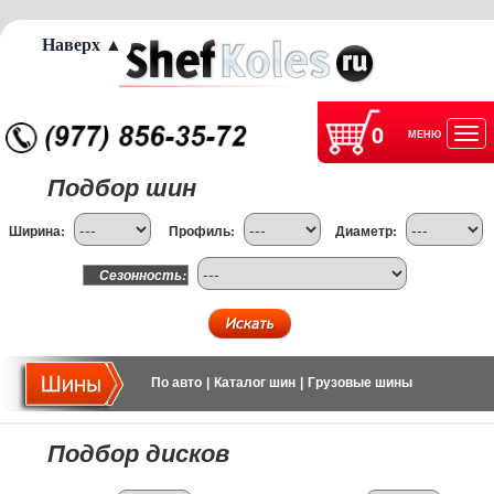
Наверх ▲
0
МЕНЮ
Отк
Подбор шин
нав
Ширина:
Профиль:
Диаметр:
Сезонность:
По авто
|
Каталог шин
|
Грузовые шины
Подбор дисков