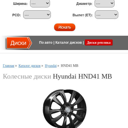
Ширина:
Диаметр:
PCD:
Вылет (ET):
По авто
|
Каталог дисков
|
Диски реплика
Главная
»
Каталог дисков
»
Hyundai
»
HND41 MB
Колесные диски
Hyundai HND41 MB