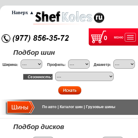
Наверх ▲
0
МЕНЮ
Отк
Подбор шин
нав
Ширина:
Профиль:
Диаметр:
Сезонность:
По авто
|
Каталог шин
|
Грузовые шины
Подбор дисков