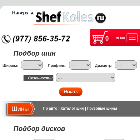
Наверх ▲
0
МЕНЮ
Отк
Подбор шин
нав
Ширина:
Профиль:
Диаметр:
Сезонность:
По авто
|
Каталог шин
|
Грузовые шины
Подбор дисков