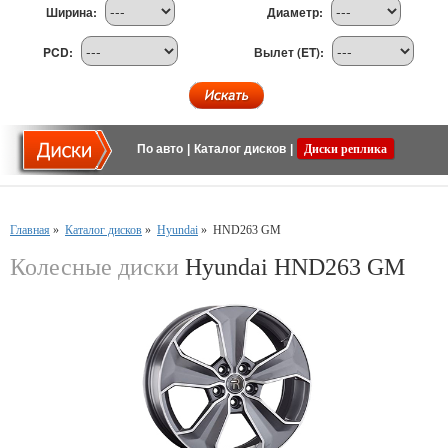
Ширина:
Диаметр:
PCD:
Вылет (ET):
По авто
|
Каталог дисков
|
Диски реплика
Главная
»
Каталог дисков
»
Hyundai
»
HND263 GM
Колесные диски
Hyundai HND263 GM