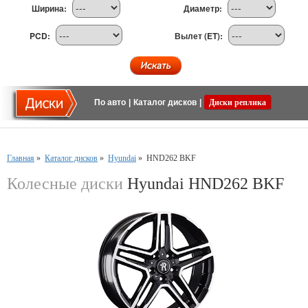
Ширина:
Диаметр:
PCD:
Вылет (ET):
По авто
|
Каталог дисков
|
Диски реплика
Главная
»
Каталог дисков
»
Hyundai
»
HND262 BKF
Колесные диски
Hyundai HND262 BKF