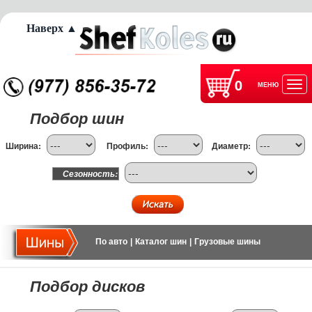
Наверх ▲
0
МЕНЮ
Отк
Подбор шин
нав
Ширина:
Профиль:
Диаметр:
Сезонность:
По авто
|
Каталог шин
|
Грузовые шины
Подбор дисков