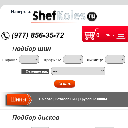
Наверх ▲
0
МЕНЮ
Отк
Подбор шин
нав
Ширина:
Профиль:
Диаметр:
Сезонность:
По авто
|
Каталог шин
|
Грузовые шины
Подбор дисков