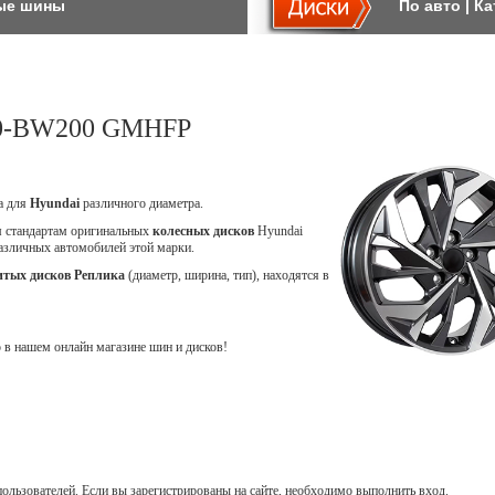
ые шины
По авто
|
Ка
10-BW200 GMHFP
ca для
Hyundai
различного диаметра.
м стандартам оригинальных
колесных дисков
Hyundai
 различных автомобилей этой марки.
итых дисков Реплика
(диаметр, ширина, тип), находятся в
в нашем онлайн магазине шин и дисков!
ользователей. Если вы зарегистрированы на сайте, необходимо выполнить вход.