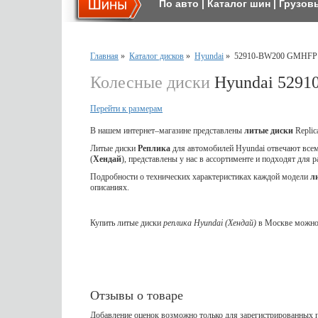
По авто
|
Каталог шин
|
Грузов
Главная
»
Каталог дисков
»
Hyundai
»
52910-BW200 GMHFP
Колесные диски
Hyundai 529
Перейти к размерам
В нашем интернет–магазине представлены
литые
диски
Repli
Литые диски
Реплика
для автомобилей Hyundai отвечают все
(
Хендай
), представлены у нас в ассортименте и подходят для
Подробности о технических характеристиках каждой модели
л
описаниях.
Купить литые диски
реплика Hyundai (Хендай)
в Москве можно 
Отзывы о товаре
Добавление оценок возможно только для зарегистрированных п