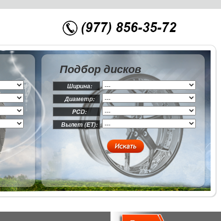
Подбор дисков
Ширина:
Диаметр:
PCD:
Вылет (ET):