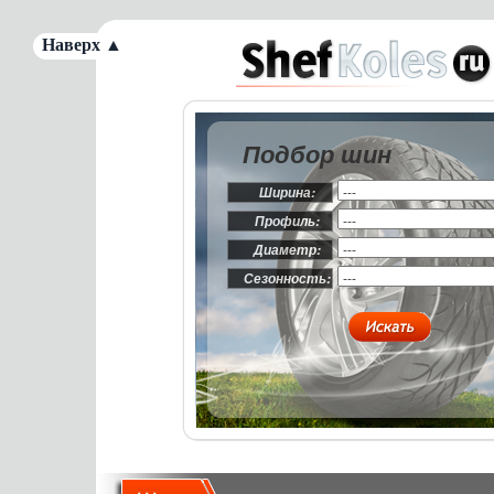
Наверх ▲
Подбор шин
Ширина:
Профиль:
Диаметр:
Сезонность: