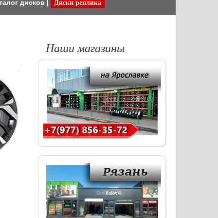
талог дисков
|
Диски реплика
Наши магазины