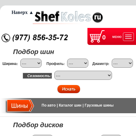
Наверх ▲
0
МЕНЮ
Отк
Подбор шин
нав
Ширина:
Профиль:
Диаметр:
Сезонность:
По авто
|
Каталог шин
|
Грузовые шины
Подбор дисков