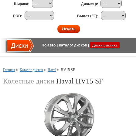
Ширина:
Диаметр:
PCD:
Вылет (ET):
По авто
|
Каталог дисков
|
Диски реплика
Главная
»
Каталог дисков
»
Haval
»
HV15 SF
Колесные диски
Haval HV15 SF