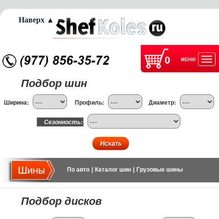
Наверх ▲
0
МЕНЮ
Отк
Подбор шин
нав
Ширина:
Профиль:
Диаметр:
Сезонность:
По авто
|
Каталог шин
|
Грузовые шины
Подбор дисков