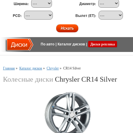
Ширина:
Диаметр:
PCD:
Вылет (ET):
По авто
|
Каталог дисков
|
Диски реплика
Главная
»
Каталог дисков
»
Chrysler
»
CR14 Silver
Колесные диски
Chrysler CR14 Silver